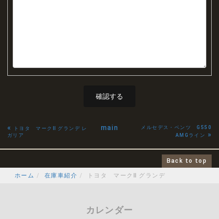
«
main
メルセデス・ベンツ G550
トヨタ マークⅡ グランデ レ
»
ガリア
AMGライン
Back to top
ホーム
在庫車紹介
トヨタ マークⅡ グランデ
カレンダー