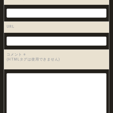
URL
コメント
※
(HTMLタグは使用できません)