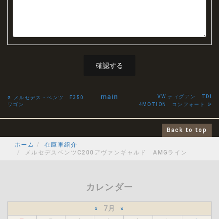
«
main
VW ティグアン TDI
メルセデス・ベンツ E350
»
ワゴン
4MOTION コンフォート
Back to top
ホーム
在庫車紹介
メルセデスベンツC200アヴァンギャルド AMGライン
カレンダー
«
7月
»