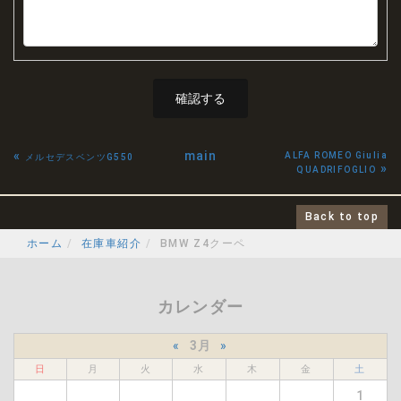
«
main
ALFA ROMEO Giulia
メルセデスベンツG550
»
QUADRIFOGLIO
Back to top
ホーム
在庫車紹介
BMW Z4クーペ
カレンダー
«
3月
»
日
月
火
水
木
金
土
1