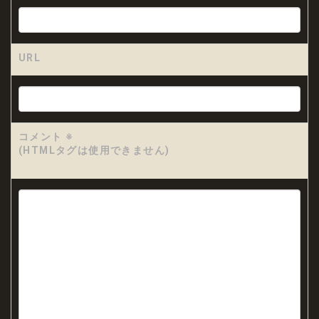
URL
コメント
※
(HTMLタグは使用できません)