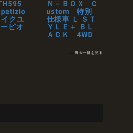
TH595
Ｎ－ＢＯＸ C
etizio
ustom 特別
メイクユ
仕様車 Ｌ ＳＴ
コーピオ
ＹＬＥ＋ ＢＬ
ＡＣＫ 4WD
過去一覧を見る